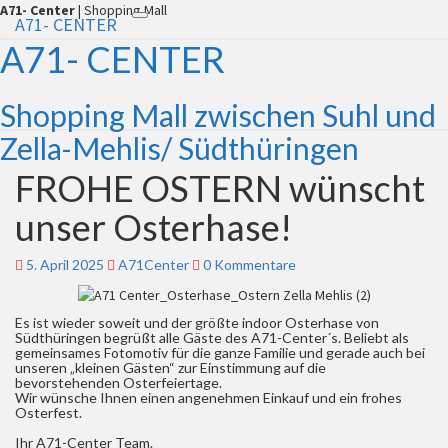
A71- Center
| Shopping Mall
A71- CENTER
Toggle
navigation
A71- CENTER
Shopping Mall zwischen Suhl und
Zella-Mehlis/ Südthüringen
FROHE OSTERN wünscht
FROHE
OSTERN
unser Osterhase!
wünscht
unser
Osterhase!
5. April 2025
A71Center
Kommentare
0 Kommentare
Es ist wieder soweit und der größte indoor Osterhase von
Südthüringen begrüßt alle Gäste des A71-Center´s. Beliebt als
gemeinsames Fotomotiv für die ganze Familie und gerade auch bei
unseren „kleinen Gästen“ zur Einstimmung auf die
bevorstehenden Osterfeiertage.
Wir wünsche Ihnen einen angenehmen Einkauf und ein frohes
Osterfest.
Ihr A71-Center Team.