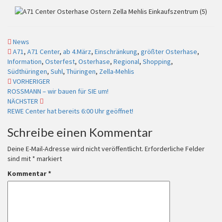
News
A71
,
A71 Center
,
ab 4.März
,
Einschränkung
,
größter Osterhase
,
Information
,
Osterfest
,
Osterhase
,
Regional
,
Shopping
,
Südthüringen
,
Suhl
,
Thüringen
,
Zella-Mehlis
VORHERIGER
Beitragsnavigation
ROSSMANN – wir bauen für SIE um!
NÄCHSTER
REWE Center hat bereits 6:00 Uhr geöffnet!
Schreibe einen Kommentar
Deine E-Mail-Adresse wird nicht veröffentlicht.
Erforderliche Felder
sind mit
*
markiert
Kommentar
*