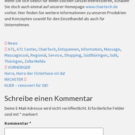
Wenn Sie sich selbst für einen solchen Sessel interessieren, schauen
Sie doch auch einmal auf unserer Homepage
www.chairtech.de
vorbei. Hier finden Sie weitere Informationen zu unseren Produkten
und Konzepten sowohl für den Einzelhandel als auch für
Unternehmen.
News
A71
,
A71 Center
,
ChairTech
,
Entspannen
,
Information
,
Massage
,
Massagessel
,
Regional
,
Service
,
Shopping
,
Südthüringen
,
Suhl
,
Thüringen
,
Zella-Mehlis
VORHERIGER
Beitragsnavigation
Hurra, Hurra der Osterhase ist da!
NÄCHSTER
KLIER – renoviert für SIE!
Schreibe einen Kommentar
Deine E-Mail-Adresse wird nicht veröffentlicht.
Erforderliche Felder
sind mit
*
markiert
Kommentar
*