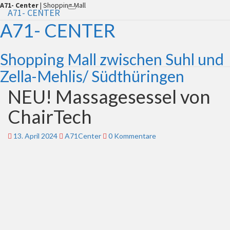
A71- Center
| Shopping Mall
A71- CENTER
Toggle
navigation
A71- CENTER
Shopping Mall zwischen Suhl und
Zella-Mehlis/ Südthüringen
NEU! Massagesessel von
NEU!
Massagesessel
ChairTech
von
ChairTech
13. April 2024
A71Center
Kommentare
0 Kommentare