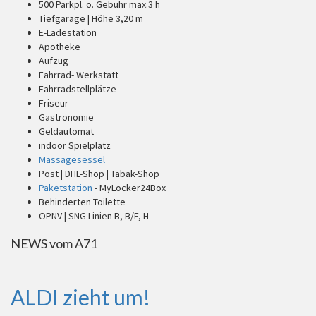
500 Parkpl. o. Gebühr max.3 h
Tiefgarage | Höhe 3,20 m
E-Ladestation
Apotheke
Aufzug
Fahrrad- Werkstatt
Fahrradstellplätze
Friseur
Gastronomie
Geldautomat
indoor Spielplatz
Massagesessel
Post | DHL-Shop | Tabak-Shop
Paketstation
- MyLocker24Box
Behinderten Toilette
ÖPNV | SNG Linien B, B/F, H
NEWS vom A71
ALDI zieht um!