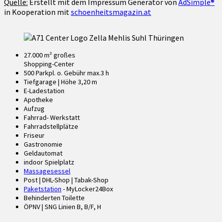
Quelle:
Erstellt mit dem Impressum Generator von
AdSimple®
in Kooperation mit
schoenheitsmagazin.at
27.000 m² großes
Shopping-Center
500 Parkpl. o. Gebühr max.3 h
Tiefgarage | Höhe 3,20 m
E-Ladestation
Apotheke
Aufzug
Fahrrad- Werkstatt
Fahrradstellplätze
Friseur
Gastronomie
Geldautomat
indoor Spielplatz
Massagesessel
Post | DHL-Shop | Tabak-Shop
Paketstation
- MyLocker24Box
Behinderten Toilette
ÖPNV | SNG Linien B, B/F, H